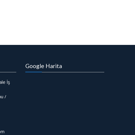
Google Harita
le İş
nu /
com