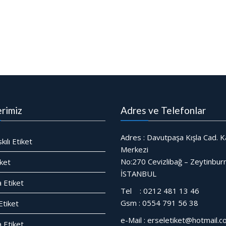
rimiz
Adres ve Telefonlar
Adres : Davutpaşa Kışla Cad. Ka
ılı Etiket
Merkezi
No:270 Cevizlibağ – Zeytinbur
iket
İSTANBUL
 Etiket
Tel : 0212 481 13 46
Gsm : 0554 791 56 38
Etiket
e-Mail : erseletiket@hotmail.
 Etiket